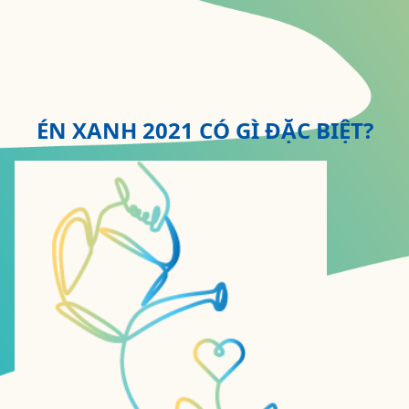
ÉN XANH 2021 CÓ GÌ ĐẶC BIỆT?