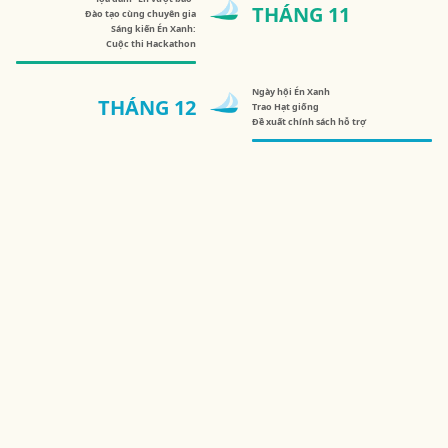
THÁNG 11
Đào tạo cùng chuyên gia
Sáng kiến Én Xanh:
Cuộc thi Hackathon
Ngày hội Én Xanh
THÁNG 12
Trao Hạt giống
Đề xuất chính sách hỗ trợ