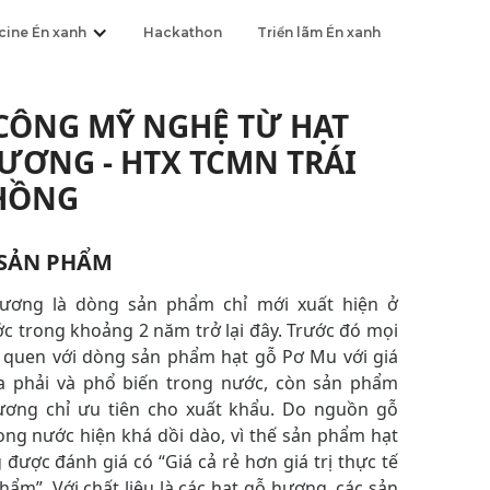
cine Én xanh
Hackathon
Triển lãm Én xanh
CÔNG MỸ NGHỆ TỪ HẠT
ƯƠNG - HTX TCMN TRÁI
HỒNG
 SẢN PHẨM
ương là dòng sản phẩm chỉ mới xuất hiện ở
c trong khoảng 2 năm trở lại đây. Trước đó mọi
ỉ quen với dòng sản phẩm hạt gỗ Pơ Mu với giá
a phải và phổ biến trong nước, còn sản phẩm
ương chỉ ưu tiên cho xuất khẩu. Do nguồn gỗ
ng nước hiện khá dồi dào, vì thế sản phẩm hạt
được đánh giá có “Giá cả rẻ hơn giá trị thực tế
hẩm”. Với chất liệu là các hạt gỗ hương, các sản