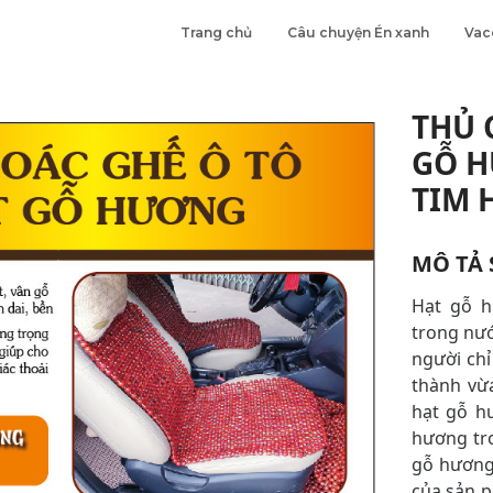
Trang chủ
Câu chuyện Én xanh
Vac
THỦ 
GỖ H
TIM 
MÔ TẢ
Hạt gỗ h
trong nướ
người ch
thành vừ
hạt gỗ h
hương tro
gỗ hương 
của sản p