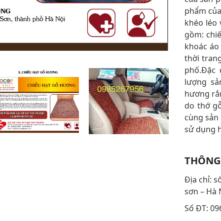
phẩm của
khéo léo v
gồm: chiê
khoác áo 
thời tran
phố.Đặc
lượng sả
hương rắ
do thớ gỗ
cùng sản
sử dụng 
THÔNG 
Địa chỉ: 
sơn – Hà N
Số ĐT: 