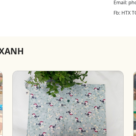
Email: p
Fb: HTX T
 XANH