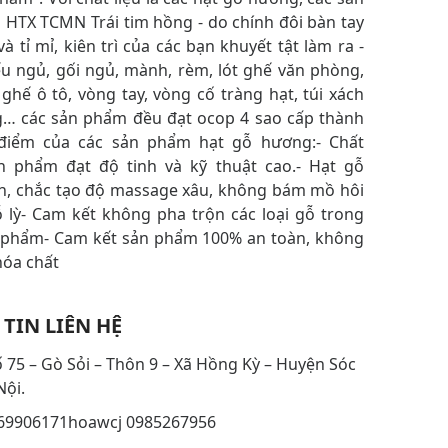
 HTX TCMN Trái tim hồng - do chính đôi bàn tay
à tỉ mỉ, kiên trì của các bạn khuyết tật làm ra -
́u ngủ, gối ngủ, mành, rèm, lót ghế văn phòng,
ghế ô tô, vòng tay, vòng cố tràng hạt, túi xách
g… các sản phẩm đều đạt ocop 4 sao cấp thành
 điểm của các sản phẩm hạt gỗ hương:- Chất
n phẩm đạt độ tinh và kỹ thuật cao.- Hạt gỗ
n, chắc tạo độ massage xâu, không bám mồ hôi
 lỳ- Cam kết không pha trộn các loại gỗ trong
 phẩm- Cam kết sản phẩm 100% an toàn, không
hóa chất
TIN LIÊN HỆ
số 75 – Gò Sỏi – Thôn 9 – Xã Hồng Kỳ – Huyện Sóc
ội.
0969906171hoawcj 0985267956