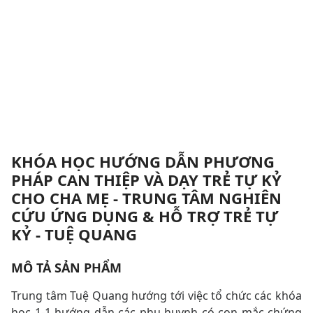
KHÓA HỌC HƯỚNG DẪN PHƯƠNG
PHÁP CAN THIỆP VÀ DẠY TRẺ TỰ KỶ
CHO CHA MẸ - TRUNG TÂM NGHIÊN
CỨU ỨNG DỤNG & HỖ TRỢ TRẺ TỰ
KỶ - TUỆ QUANG
MÔ TẢ SẢN PHẨM
Trung tâm Tuệ Quang hướng tới việc tổ chức các khóa
học 1-1 hướng dẫn các phụ huynh có con mắc chứng