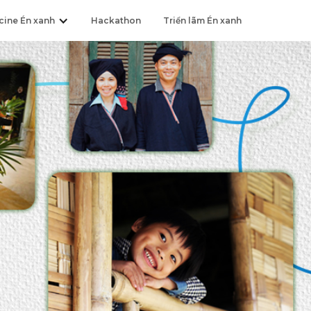
cine Én xanh
Hackathon
Triển lãm Én xanh