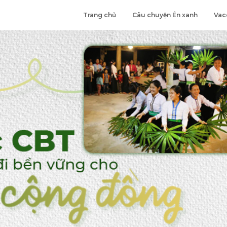
Trang chủ
Câu chuyện Én xanh
Vac