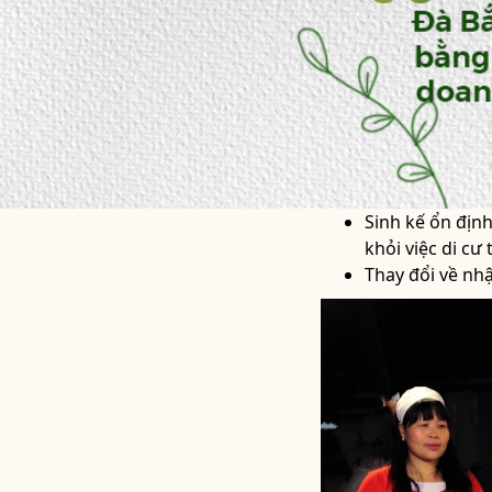
Sinh kế ổn địn
khỏi việc di cư
Thay đổi về nhậ